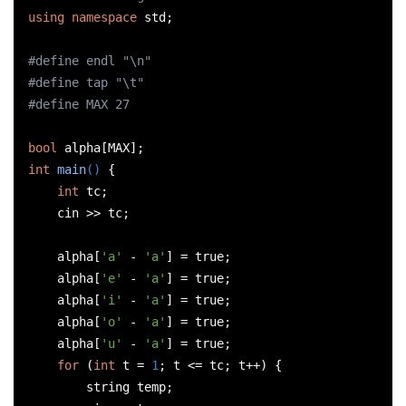
using
namespace
std
;

#
define
 endl 
"\n"
#
define
 tap 
"\t"
#
define
 MAX 27
bool
int
main
()
{

int
 tc;

cin
 >> tc;

    alpha[
'a'
 - 
'a'
] = 
true
;

    alpha[
'e'
 - 
'a'
] = 
true
;

    alpha[
'i'
 - 
'a'
] = 
true
;

    alpha[
'o'
 - 
'a'
] = 
true
;

    alpha[
'u'
 - 
'a'
] = 
true
;

for
 (
int
 t = 
1
; t <= tc; t++) {

string
 temp;
