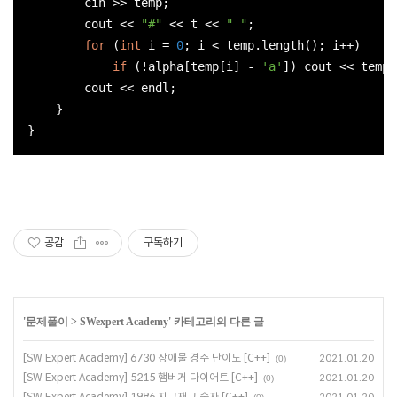
cin
 >> temp;

cout
 << 
"#"
 << t << 
" "
;

for
 (
int
 i = 
0
; i < temp.length(); i++)

if
 (!alpha[temp[i] - 
'a'
]) 
cout
 << temp[
cout
 << 
endl
;

    }

공감
구독하기
'
문제풀이
>
SWexpert Academy
' 카테고리의 다른 글
[SW Expert Academy] 6730 장애물 경주 난이도 [C++]
2021.01.20
(0)
[SW Expert Academy] 5215 햄버거 다이어트 [C++]
2021.01.20
(0)
[SW Expert Academy] 1986 지그재그 숫자 [C++]