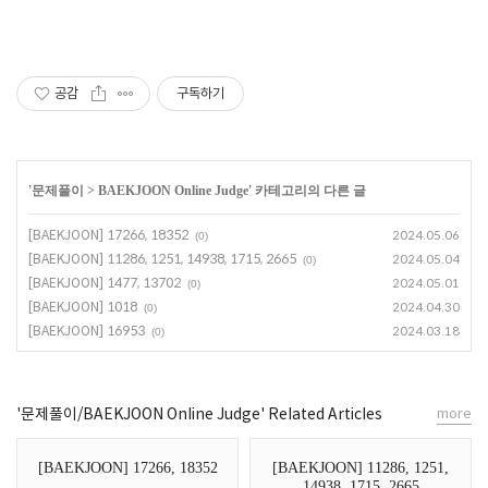
공감
구독하기
'
문제풀이
>
BAEKJOON Online Judge
' 카테고리의 다른 글
[BAEKJOON] 17266, 18352
2024.05.06
(0)
[BAEKJOON] 11286, 1251, 14938, 1715, 2665
2024.05.04
(0)
[BAEKJOON] 1477, 13702
2024.05.01
(0)
[BAEKJOON] 1018
2024.04.30
(0)
[BAEKJOON] 16953
2024.03.18
(0)
'문제풀이/BAEKJOON Online Judge' Related Articles
more
[BAEKJOON] 17266, 18352
[BAEKJOON] 11286, 1251,
14938, 1715, 2665