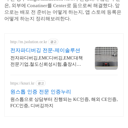
은, 외부에 Conatiner를 Center로 둠으로써 해결했다. 앞
으로는 배포 전 준비는 어떻게 하는지, 앱 스토에 등록은
어떻게 하는지 정리해보려한다.
http://m.jsolution.or.kr
광고
전자파디버깅 전문-제이솔루션
전자파디버깅,EMC디버깅,EMC대책
전문기업,철도신뢰성시험,출장시험,
성능지표 EMC대책,EMI대책,방수디
버깅,IP디버깅,드론방수디버깅,성능
평가,CE,FCC
https://knuri.kr
광고
원스톱 인증 전문 인증누리
원스톱으로 상담부터 진행되는 KC인증, 해외 CE인증,
FCC인증, 디버깅까지