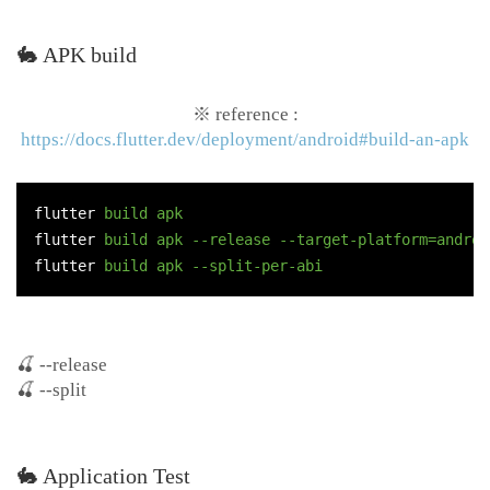
🐇 APK build
※ reference :
https://docs.flutter.dev/deployment/android#build-an-apk
flutter
build apk
flutter
build apk --release --target-platform=androi
flutter
build apk --split-per-abi
🍒 --release
🍒 --split
🐇 Application Test