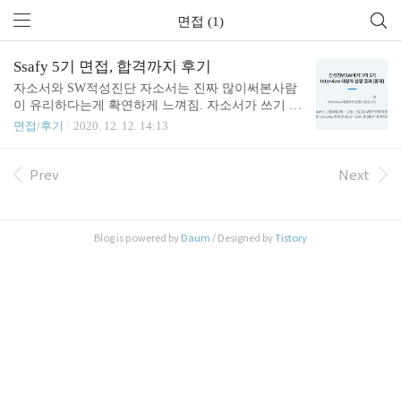
면접 (1)
Ssafy 5기 면접, 합격까지 후기
자소서와 SW적성진단 자소서는 진짜 많이써본사람
이 유리하다는게 확연하게 느껴짐. 자소서가 쓰기 힘
들다면 에세이연습을 하는게 맞다고 생각해서, 나중
면접/후기
2020. 12. 12. 14:13
에 에세이연습도 하려고함......난 문과나왓는데 왜 글
을 못쓸까...? 여튼ㅠ SW적성진단은 GSAT공부하면
더 편해요!!! 라고하는데 맞는 말임을 느낌. 근데 준
Prev
Next
비했다치더라도 시간적여유가 없다고 느꼈음 CT같
은경우는 더했고 문제자체도 못읽은게 더많았음 근
데 합격한거보면 정말 무슨 커트인지 잘 모르겠음 인
Blog is powered by
Daum
/ Designed by
Tistory
재개발원 서천연수원으로 다녀왔는데 그닥 그렇게
춥진않았음, 내부도 뜨끈했달까 사람들 9할은 정장
이었고 이외는 니트에 슬랙스 정도 다들 깔끔했음 신
분증과 서류를 제외한 모든 소지품(전자기기, 펜 또
는 개인물품 등)은 보관할 수 있는 용기를 주셨음 코
로나의심 대상..