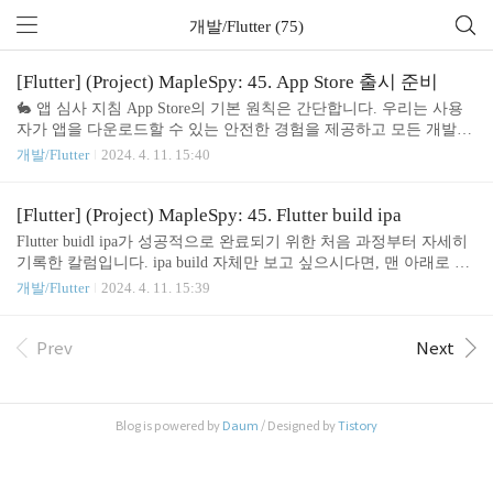
개발/Flutter (75)
[Flutter] (Project) MapleSpy: 45. App Store 출시 준비
🐇 앱 심사 지침 App Store의 기본 원칙은 간단합니다. 우리는 사용
자가 앱을 다운로드할 수 있는 안전한 경험을 제공하고 모든 개발자
가 성공할 수 있는 좋은 기회를 제공하고자 합니다. 우리는 전문가가
개발/Flutter
2024. 4. 11. 15:40
모든 앱을 검토하고 편집팀이 사용자가 매일 새로운 앱을 발견하도
록 돕는 고도로 선별된 App Store를 제공함으로써 이를 수행합니다.
또한 각 앱에서 사용자 안전, 보안, 개인 정보 보호에 영향을 미칠 수
[Flutter] (Project) MapleSpy: 45. Flutter build ipa
있는 악성 코드 및 기타 소프트웨어를 검사합니다. 이러한 노력으로
Flutter buidl ipa가 성공적으로 완료되기 위한 처음 과정부터 자세히
인해 Apple의 플랫폼은 전 세계 소비자에게 가장 안전한 플랫폼이
기록한 칼럼입니다. ipa build 자체만 보고 싶으시다면, 맨 아래로 이
되었습니다. 앱 승인이 최대한 원활하게 진행되도록 하려면 검토 프
동하세요. ※ reference : https://docs.flutter.dev/deployment/ios 🐇 App
개발/Flutter
2024. 4. 11. 15:39
로세스를 지연시키거나 거부를 유발할 수 있는 아래 나열된 일반적
Store Connect에 앱 등록 App Store Connect에서 앱의 수명 주기를 관
인 실수를 검토하세요. 이것이 지침을 ..
리할 수 있습니다. 앱의 이름과 설명을 정의하고, 스크린 샷을 추가
하고, 가격을 설정하고, AppStore 및 TestFlight에 대한 릴리즈를 관리
Prev
Next
합니다. 🥕 Bundle ID 등록 모든 iOS 애플리케이션은 Apple에 등록된
고유 식별자인 Bundle ID와 연결되어 있기 때문에 필수로 등록해야
합니다. 개발자 계정의 App ID 페이지에 ..
Blog is powered by
Daum
/ Designed by
Tistory